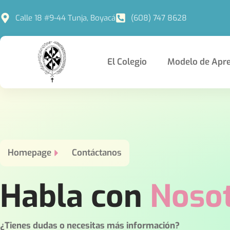
Ir
Calle 18 #9-44 Tunja, Boyacá
(608) 747 8628
al
contenido
El Colegio
Modelo de Apre
Homepage
Contáctanos
Habla con
Noso
¿Tienes dudas o necesitas más información?