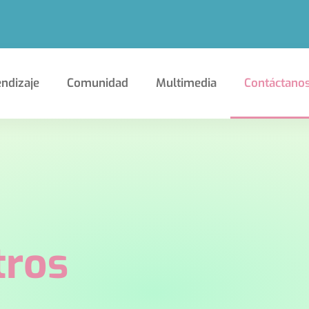
ndizaje
Comunidad
Multimedia
Contáctano
tros